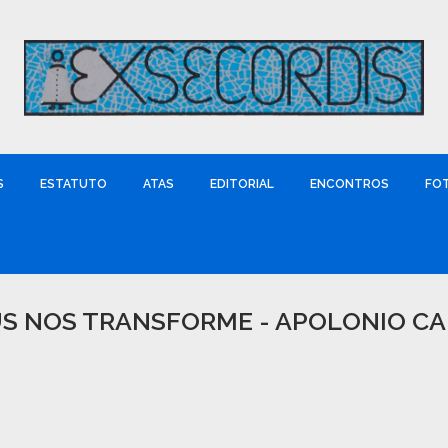
S
ESTATUTO
ATAS
EDITORIAL
ENCONTROS
FO
US NOS TRANSFORME - APOLONIO 